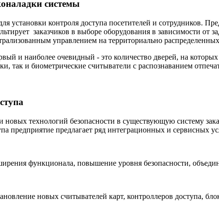
коналадки системы
ля установки контроля доступа посетителей и сотрудников. Пре
ирует заказчиков в выборе оборудования в зависимости от зад
нтрализованным управлением на территориально распределенных
рвый и наиболее очевидный - это количество дверей, на которых
локи, так и биометрические считыватели с распознаванием отпе
ступа
 новых технологий безопасности в существующую систему зака
упа предприятие предлагает ряд интеграционных и сервисных ус
рения функционала, повышение уровня безопасности, объедине
новление новых считывателей карт, контроллеров доступа, бло